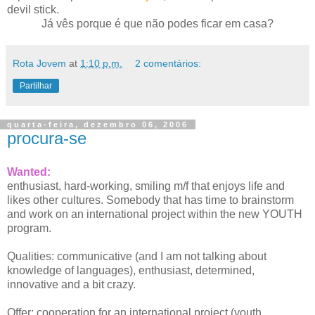
devil stick.
Já vês porque é que não podes ficar em casa?
Rota Jovem
at
1:10 p.m.
2 comentários:
Partilhar
quarta-feira, dezembro 06, 2006
procura-se
Wanted:
enthusiast, hard-working, smiling m/f that enjoys life and
likes other cultures. Somebody that has time to brainstorm
and work on an international project within the new YOUTH
program.
Qualities: communicative (and I am not talking about
knowledge of languages), enthusiast, determined,
innovative and a bit crazy.
Offer: cooperation for an international project (youth