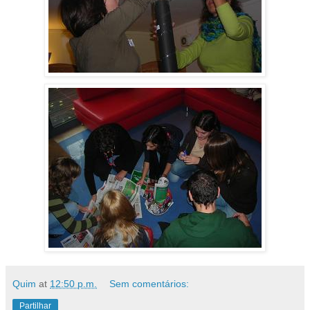
Quim
at
12:50 p.m.
Sem comentários:
Partilhar