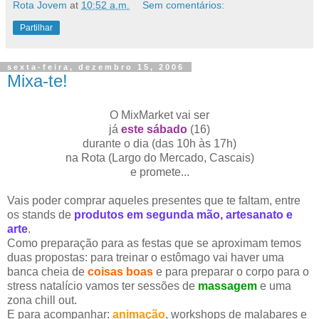
Rota Jovem
at
10:52 a.m.
Sem comentários:
Partilhar
sexta-feira, dezembro 15, 2006
Mixa-te!
O MixMarket vai ser
já
este sábado
(16)
durante o dia (das 10h às 17h)
na Rota (Largo do Mercado, Cascais)
e promete...
Vais poder comprar aqueles presentes que te faltam, entre
os stands de
produtos em segunda mão, artesanato e
arte
.
Como preparação para as festas que se aproximam temos
duas propostas: para treinar o estômago vai haver uma
banca cheia de
coisas boas
e para preparar o corpo para o
stress natalício vamos ter sessões de
massagem
e uma
zona chill out.
E para acompanhar:
animação
, workshops de malabares e