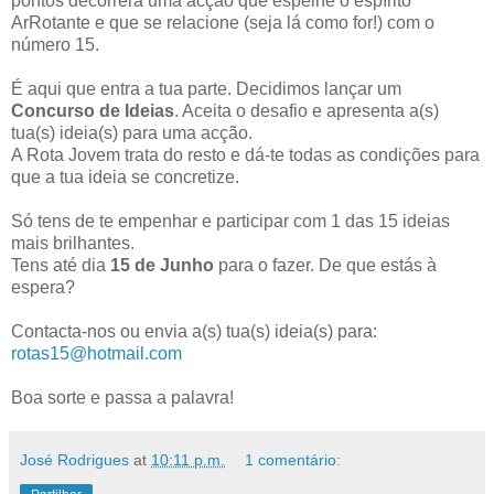
pontos decorrerá uma acção que espelhe o espírito
ArRotante e que se relacione (seja lá como for!) com o
número 15.
É aqui que entra a tua parte. Decidimos lançar um
Concurso de Ideias
. Aceita o desafio e apresenta a(s)
tua(s) ideia(s) para uma acção.
A Rota Jovem trata do resto e dá-te todas as condições para
que a tua ideia se concretize.
Só tens de te empenhar e participar com 1 das 15 ideias
mais brilhantes.
Tens até dia
15 de Junho
para o fazer. De que estás à
espera?
Contacta-nos ou envia a(s) tua(s) ideia(s) para:
rotas15@hotmail.com
Boa sorte e passa a palavra!
José Rodrigues
at
10:11 p.m.
1 comentário: