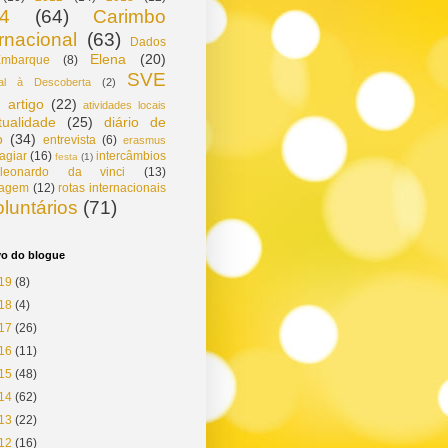
4
(64)
Carimbo
ernacional
(63)
Dados
Elena
(20)
mbarque
(8)
SVE
gal à Descoberta
(2)
artigo
(22)
atividades locais
tualidade
(25)
diário de
o
(34)
entrevista
(6)
erasmus
agiar
(16)
intercâmbios
festa
(1)
leonardo da vinci
(13)
tagem
(12)
rotas internacionais
oluntários
(71)
vo do blogue
19
(8)
18
(4)
17
(26)
16
(11)
15
(48)
14
(62)
13
(22)
12
(16)