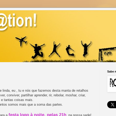
Sabe m
e linda, eu , tu e nós que fazemos desta manta de retalhos
er, conviver, partilhar aprender, rir, rebolar, moshar, criar,
, e tantas coisas mais.
untos somos mais que a soma das partes.
festa logo à noite, pelas 21h
ara a
, na nossa sede!