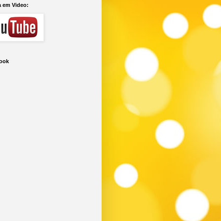
a em Video:
ook