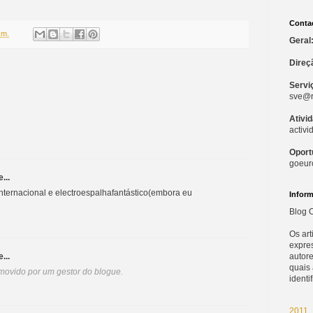
Conta
.m.
Geral
Direç
Servi
sve@r
Ativi
activ
Oport
goeur
...
internacional e electroespalhafantástico(embora eu
Infor
Blog O
Os ar
expre
autore
...
quais
emovido por um gestor do blogue.
identi
2011