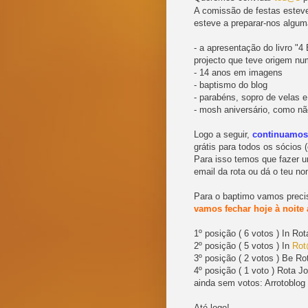
A comissão de festas esteve
esteve a preparar-nos algu
- a apresentação do livro "
projecto que teve origem nu
- 14 anos em imagens
- baptismo do blog
- parabéns, sopro de velas e.
- mosh aniversário, como não
Logo a seguir,
continuamos
grátis para todos os sócios
Para isso temos que fazer 
email da rota ou dá o teu no
Para o baptimo vamos preci
vamos fechar hoje à noite
1º posição ( 6 votos ) In Rot
2º posição ( 5 votos ) In
Rot
3º posição ( 2 votos ) Be Rot
4º posição ( 1 voto ) Rota 
ainda sem votos: Arrotoblog 
Até logo!