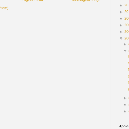
Página inicial
Mensagem antiga
►
20
(Atom)
►
20
►
20
►
20
►
20
▼
20
►
▼
►
►
►
Apoio