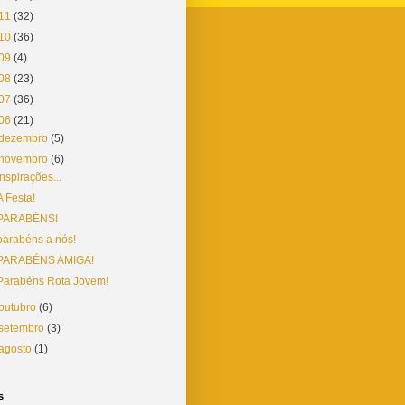
11
(32)
10
(36)
09
(4)
08
(23)
07
(36)
06
(21)
dezembro
(5)
novembro
(6)
Inspirações...
A Festa!
PARABÉNS!
parabéns a nós!
PARABÉNS AMIGA!
Parabéns Rota Jovem!
outubro
(6)
setembro
(3)
agosto
(1)
s