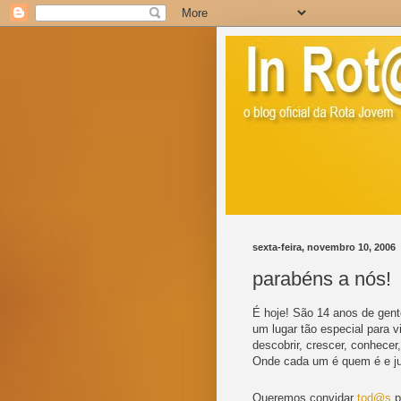
sexta-feira, novembro 10, 2006
parabéns a nós!
É hoje! São 14 anos de gent
um lugar tão especial para viv
descobrir, crescer, conhecer
Onde cada um é quem é e j
Queremos convidar
tod@s
p