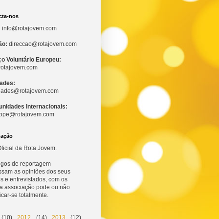
cta-nos
:
info@rotajovem.com
ão:
direccao@rotajovem.com
ço Voluntário Europeu:
otajovem.com
dades:
idades@rotajovem.com
unidades Internacionais:
ope@rotajovem.com
mação
ficial da Rota Jovem.
tigos de reportagem
ssam as opiniões dos seus
s e entrevistados, com os
 a associação pode ou não
ficar-se totalmente.
(10)
2012
(14)
2013
(12)