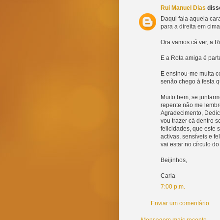
Rui Manuel Dias
disse
Daqui fala aquela cara
para a direita em cima
Ora vamos cá ver, a R
E a Rota amiga é part
E ensinou-me muita co
senão chego à festa q
Muito bem, se juntar
repente não me lembr
Agradecimento, Dedic
vou trazer cá dentro 
felicidades, que este
activas, sensíveis e f
vai estar no círculo d
Beijinhos,
Carla
7:00 p.m.
Enviar um comentário