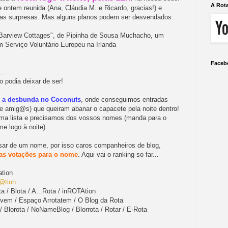
A Rot
 ontem reunida (Ana, Cláudia M. e Ricardo, gracias!) e
mas surpresas. Mas alguns planos podem ser desvendados:
4 Barview Cottages", de Pipinha de Sousa Muchacho, um
m Serviço Voluntário Europeu na Irlanda
Faceb
..
 podia deixar de ser!
 a desbunda no Coconuts
, onde conseguimos entradas
 (e amig@s) que queiram abanar o capacete pela noite dentro!
uma lista e precisamos dos vossos nomes (manda para o
me logo à noite).
sar de um nome, por isso caros companheiros de blog,
 as votações para o nome
. Aqui vai o ranking so far...
ation
@tion
a / Blota / A...Rota / inROTAtion
Jovem / Espaço Arrotatem / O Blog da Rota
/ Blorota / NoNameBlog / Blorrota / Rotar / E-Rota