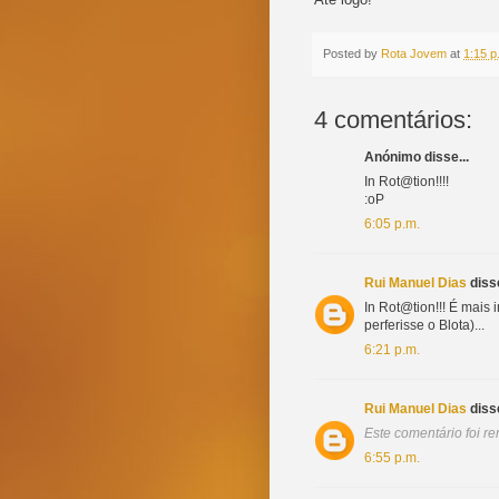
Posted by
Rota Jovem
at
1:15 p
4 comentários:
Anónimo disse...
In Rot@tion!!!!
:oP
6:05 p.m.
Rui Manuel Dias
disse
In Rot@tion!!! É mais 
perferisse o Blota)...
6:21 p.m.
Rui Manuel Dias
disse
Este comentário foi r
6:55 p.m.