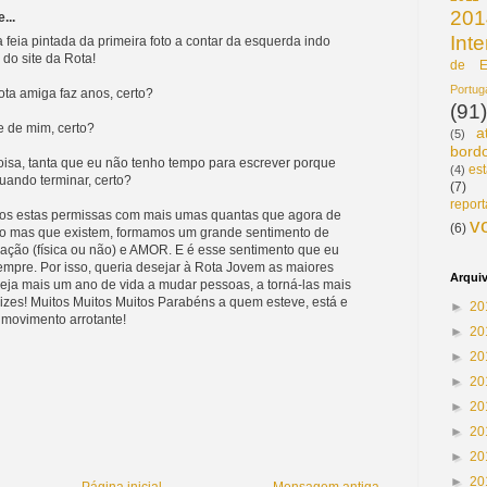
201
...
Int
 feia pintada da primeira foto a contar da esquerda indo
 do site da Rota!
de E
Portu
ota amiga faz anos, certo?
(91)
e de mim, certo?
a
(5)
bord
isa, tanta que eu não tenho tempo para escrever porque
est
(4)
uando terminar, certo?
(7)
repor
mos estas permissas com mais umas quantas que agora de
v
(6)
o mas que existem, formamos um grande sentimento de
ação (física ou não) e AMOR. E é esse sentimento que eu
sempre. Por isso, queria desejar à Rota Jovem as maiores
Arqui
 seja mais um ano de vida a mudar pessoas, a torná-las mais
elizes! Muitos Muitos Muitos Parabéns a quem esteve, está e
►
20
o movimento arrotante!
►
20
►
20
►
20
►
20
►
20
►
20
►
20