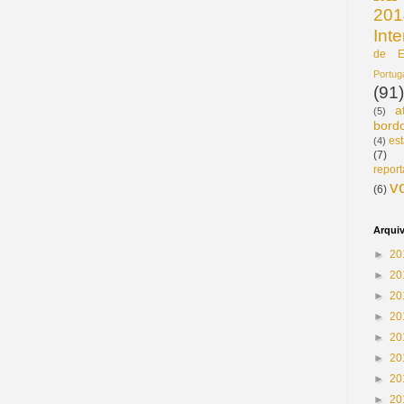
201
Int
de E
Portu
(91)
a
(5)
bord
est
(4)
(7)
repor
v
(6)
Arqui
►
20
►
20
►
20
►
20
►
20
►
20
►
20
►
20