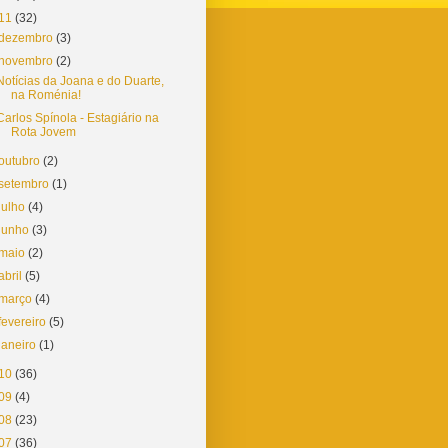
11
(32)
dezembro
(3)
novembro
(2)
Notícias da Joana e do Duarte,
na Roménia!
Carlos Spínola - Estagiário na
Rota Jovem
outubro
(2)
setembro
(1)
julho
(4)
junho
(3)
maio
(2)
abril
(5)
março
(4)
fevereiro
(5)
janeiro
(1)
10
(36)
09
(4)
08
(23)
07
(36)