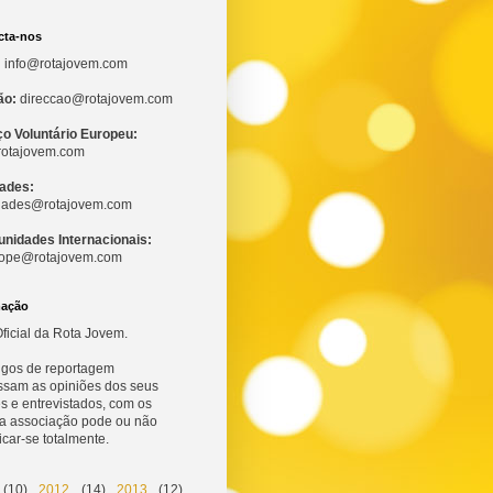
cta-nos
:
info@rotajovem.com
ão:
direccao@rotajovem.com
ço Voluntário Europeu:
otajovem.com
dades:
idades@rotajovem.com
unidades Internacionais:
ope@rotajovem.com
mação
ficial da Rota Jovem.
tigos de reportagem
ssam as opiniões dos seus
s e entrevistados, com os
 a associação pode ou não
ficar-se totalmente.
(10)
2012
(14)
2013
(12)