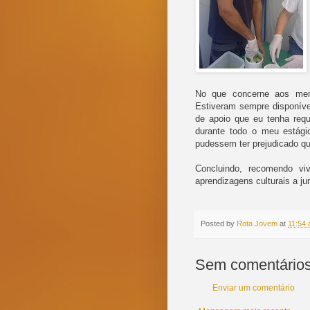
No que concerne aos memb
Estiveram sempre disponíve
de apoio que eu tenha requ
durante todo o meu estág
pudessem ter prejudicado q
Concluindo, recomendo vi
aprendizagens culturais a j
Posted by
Rota Jovem
at
11:54 
Sem comentários
Enviar um comentário