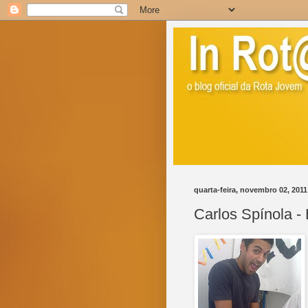
quarta-feira, novembro 02, 2011
Carlos Spínola -