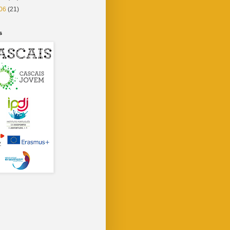
06
(21)
s