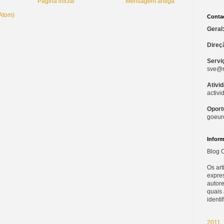
Página inicial
Mensagem antiga
(Atom)
Conta
Geral
Direç
Servi
sve@r
Ativi
activ
Oport
goeur
Infor
Blog O
Os ar
expre
autore
quais
identi
2011