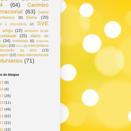
4
(64)
Carimbo
ernacional
(63)
Dados
Elena
(20)
mbarque
(8)
SVE
gal à Descoberta
(2)
artigo
(22)
atividades locais
tualidade
(25)
diário de
o
(34)
entrevista
(6)
erasmus
agiar
(16)
intercâmbios
festa
(1)
leonardo da vinci
(13)
tagem
(12)
rotas internacionais
oluntários
(71)
vo do blogue
19
(8)
18
(4)
17
(26)
16
(11)
15
(48)
14
(62)
13
(22)
12
(16)