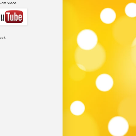
a em Video:
ook