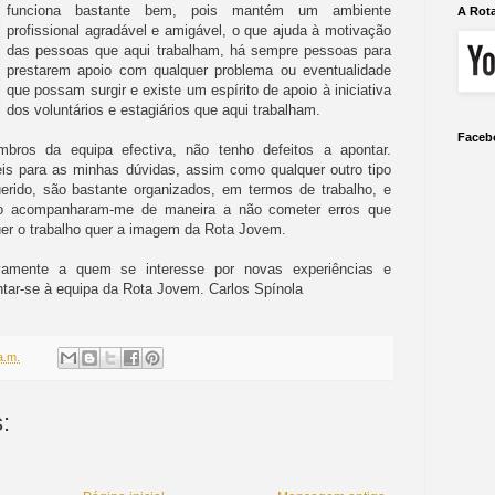
funciona bastante bem, pois mantém um ambiente
A Rot
profissional agradável e amigável, o que ajuda à motivação
das pessoas que aqui trabalham, há sempre pessoas para
prestarem apoio com qualquer problema ou eventualidade
que possam surgir e existe um espírito de apoio à iniciativa
dos voluntários e estagiários que aqui trabalham.
Faceb
ros da equipa efectiva, não tenho defeitos a apontar.
is para as minhas dúvidas, assim como qualquer outro tipo
erido, são bastante organizados, em termos de trabalho, e
io acompanharam-me de maneira a não cometer erros que
uer o trabalho quer a imagem da Rota Jovem.
vamente a quem se interesse por novas experiências e
untar-se à equipa da Rota Jovem. Carlos Spínol
a
a.m.
: