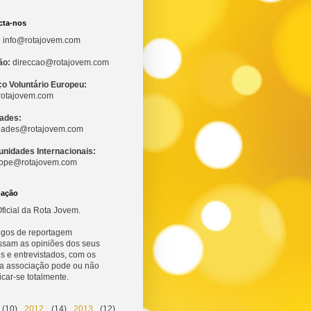
cta-nos
:
info@rotajovem.com
ão:
direccao@rotajovem.com
ço Voluntário Europeu:
otajovem.com
dades:
idades@rotajovem.com
unidades Internacionais:
ope@rotajovem.com
mação
ficial da Rota Jovem.
tigos de reportagem
ssam as opiniões dos seus
s e entrevistados, com os
 a associação pode ou não
ficar-se totalmente.
(10)
2012
(14)
2013
(12)