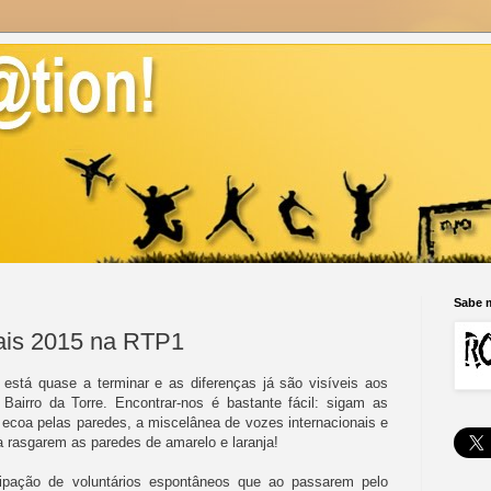
Sabe m
is 2015 na RTP1
stá quase a terminar e as diferenças já são visíveis aos
airro da Torre. Encontrar-nos é bastante fácil: sigam as
ecoa pelas paredes, a miscelânea de vozes internacionais e
 a rasgarem as paredes de amarelo e laranja!
cipação de voluntários espontâneos que ao passarem pelo