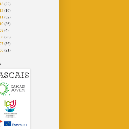
13
(22)
12
(16)
11
(32)
10
(36)
09
(4)
08
(23)
07
(36)
06
(21)
s