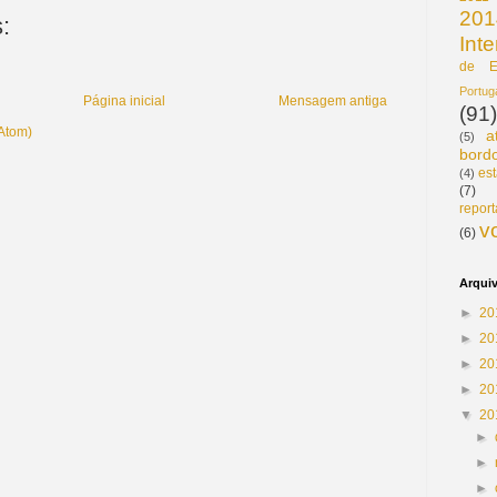
201
:
Int
de E
Portu
Página inicial
Mensagem antiga
(91)
(Atom)
a
(5)
bord
est
(4)
(7)
repor
v
(6)
Arqui
►
20
►
20
►
20
►
20
▼
20
►
►
►