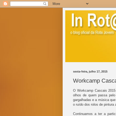
sexta-feira, julho 17, 2015
Workcamp Casca
O Workcamp Cascais 2015 e
olhos de quem passa pelo B
gargalhadas e a música que 
o ruído dos rolos de pintura
Continuamos a ter a parti