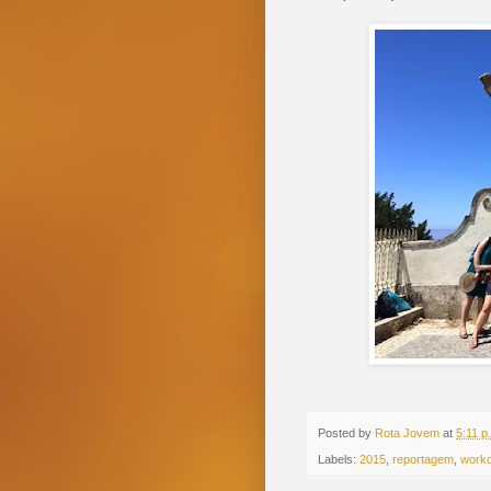
Posted by
Rota Jovem
at
5:11 p
Labels:
2015
,
reportagem
,
work