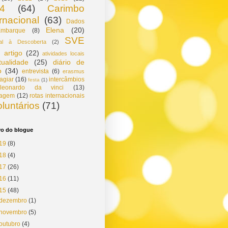
4
(64)
Carimbo
ernacional
(63)
Dados
Elena
(20)
mbarque
(8)
SVE
gal à Descoberta
(2)
artigo
(22)
atividades locais
tualidade
(25)
diário de
o
(34)
entrevista
(6)
erasmus
agiar
(16)
intercâmbios
festa
(1)
leonardo da vinci
(13)
tagem
(12)
rotas internacionais
oluntários
(71)
vo do blogue
19
(8)
18
(4)
17
(26)
16
(11)
15
(48)
dezembro
(1)
novembro
(5)
outubro
(4)