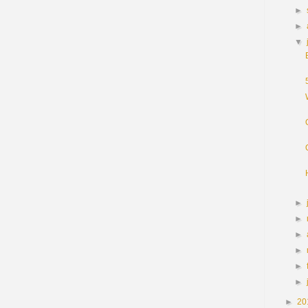
►
►
▼
►
►
►
►
►
►
►
20