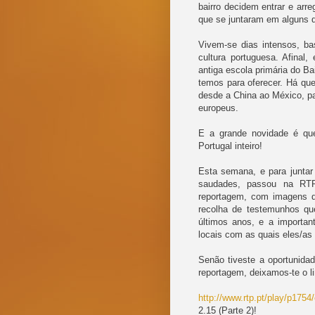
bairro decidem entrar e ar
que se juntaram em alguns 
Vivem-se dias intensos, ba
cultura portuguesa. Afinal,
antiga escola primária do B
temos para oferecer. Há que
desde a China ao México, p
europeus.
E a grande novidade é qu
Portugal inteiro!
Esta semana, e para juntar
saudades, passou na RTP
reportagem, com imagens d
recolha de testemunhos que
últimos anos, e a importan
locais com as quais eles/as
Senão tiveste a oportunidad
reportagem, deixamos-te o li
http://www.
rtp
.pt/play/p1754/
2.15 (Parte 2)!