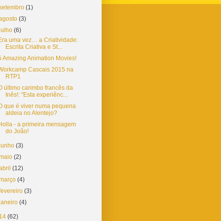
setembro
(1)
agosto
(3)
julho
(6)
Era uma vez… a Criatividade:
Escrita Criativa e St...
5 Amazing Animation Movies!
Workcamp Cascais 2015 na
RTP1
O último carimbo francês da
Inês!: "Esta experiênc...
O que é viver numa pequena
aldeia no Alentejo?
Holla - a primeira mensagem
do João!
junho
(3)
maio
(2)
abril
(12)
março
(4)
fevereiro
(3)
janeiro
(4)
14
(62)