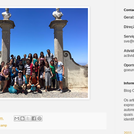
Conta
Geral
Direç
Servi
sve@r
Ativi
activ
Oport
goeur
Infor
Blog O
Os ar
expre
autore
quais
.m.
identi
camp
2011