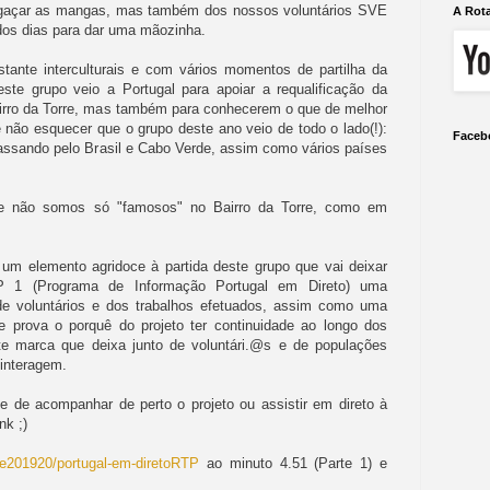
regaçar as mangas, mas também dos nossos voluntários SVE
A Rot
dos dias para dar uma mãozinha.
stante interculturais e com vários momentos de partilha da
 este grupo veio a Portugal para apoiar a requalificação da
airro da Torre, mas também para conhecerem o que de melhor
 não esquecer que o grupo deste ano veio de todo o lado(!):
Faceb
assando pelo Brasil e Cabo Verde, assim como vários países
e não somos só "famosos" no Bairro da Torre, como em
 um elemento agridoce à partida deste grupo que vai deixar
 1 (Programa de Informação Portugal em Direto) uma
e voluntários e dos trabalhos efetuados, assim como uma
 prova o porquê do projeto ter continuidade ao longo dos
te marca que deixa junto de voluntári.@s e de populações
 interagem.
e de acompanhar de perto o projeto ou assistir em direto à
nk ;)
e201920/portugal-em-direto
RTP
ao minuto 4.51 (Parte 1) e