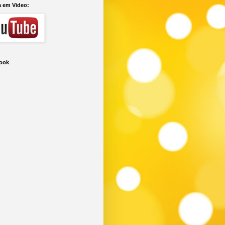
a em Video:
ook