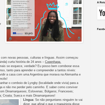
A Rot
r
Faceb
, com novas pessoas, culturas e línguas. Assim começou
inda) curta história de 24 anos –
Copenhaga.
amais se esquece, verdade? Eu posso bem corroborar essa
enso, tanto para aprender e compreender a tantos níveis:
ividir a casa com uma Argentina que morava na Alemanha e
ancês!
nhar o comboio de Lyngby (localidade onde vivia) para a
ga e não me perder pelo caminho. E saber como conviver
l com Dinamarqueses; Eslovenas; Búlgaros; Franceses;
na; Croata; Sueca e mais Dinamarqueses!
Língua
: Se não perguntares ninguém te vai
dizer, que afinal o que o maquinista disse