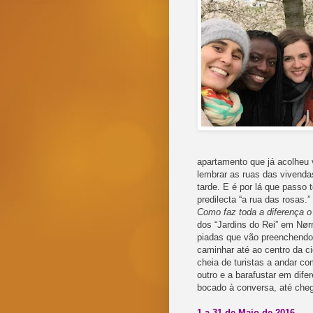
apartamento que já acolheu 
lembrar as ruas das vivend
tarde. E é por lá que passo 
predilecta “a rua das rosas.”
Como faz toda a diferença o
dos “Jardins do Rei” em Nørr
piadas que vão preenchendo 
caminhar até ao centro da ci
cheia de turistas a andar c
outro e a barafustar em dife
bocado à conversa, até cheg
1 a 31 de Maio de 2016