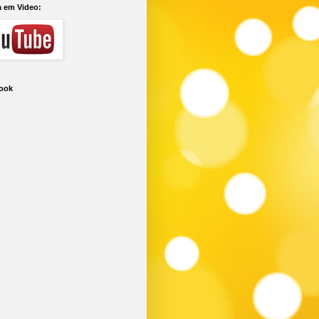
a em Video:
ook