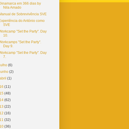
Dinamarca em 366 dias by
Nila Amado
Manual de Sobrevivência SVE
Experiência do António como
SVE
Workcamp "Set the Party". Day
10.
Workcamps "Set the Party".
Day 9.
Workcamp "Set the Party". Day
7.
julho
(6)
junho
(2)
abril
(1)
16
(11)
15
(48)
14
(62)
13
(22)
12
(16)
11
(32)
10
(36)