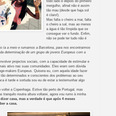
todo lado e depois do primeiro
mergulho, afinal não é assim
tão mau (desde que haja sol
é claro!).
Mas falta o cheiro a mar, falta
o cheiro a sal, mas ao menos
a água é tão límpida que se
consegue ver o fundo. Enfim,
não se pode ter tudo não é
o ía a meio e rumamos a Barcelona, para nos encontrarmos
vida determinação de um grupo de jovens Europeus com a
volver projectos sociais, com a capacidade de estimular e
 mais ativo nas suas comunidades. Eles eram sem dúvida
nge-makers Europeus. Quisera eu, com aquela idade fazer
s tão determinados e conscientes dos problemas ao seu
ca é tarde e sortuda sou eu de estar a testemunhar algo
 voltei a Copenhaga. Estive tão perto de Portugal, mas
s tranquilo noutra altura voltarei, agora vou rumo à minha
 dizer casa, mas a verdade é que após 4 meses
ber a casa.