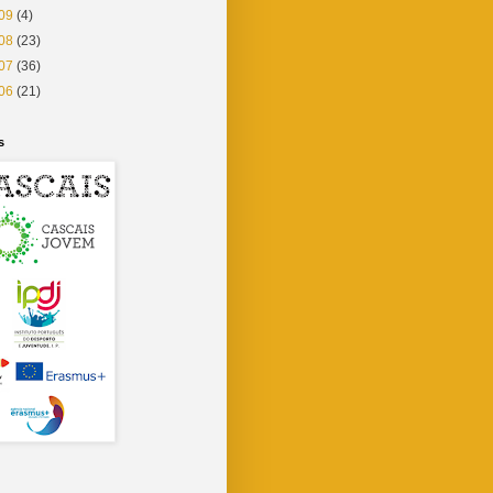
09
(4)
08
(23)
07
(36)
06
(21)
s