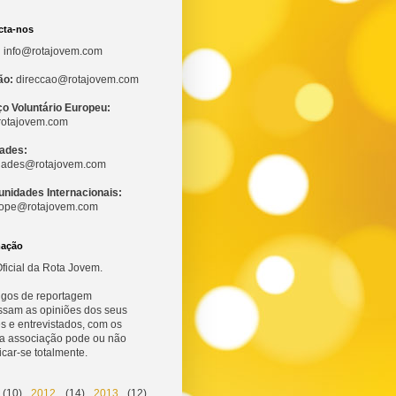
cta-nos
:
info@rotajovem.com
ão:
direccao@rotajovem.com
ço Voluntário Europeu:
otajovem.com
dades:
idades@rotajovem.com
unidades Internacionais:
ope@rotajovem.com
mação
ficial da Rota Jovem.
tigos de reportagem
ssam as opiniões dos seus
s e entrevistados, com os
 a associação pode ou não
ficar-se totalmente.
(10)
2012
(14)
2013
(12)