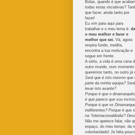
Bolas, quando é que acaba
todas estas iniciativas? Tan
que fazer, ainda tanto por
fazer!
Eu vim para aqui para
trabalhar e o meu lema é:
da
o meu melhor e fazer o
melhor que sei.
Vá, agora
respira fundo, medita,
encontra a tua motivação e
segue em frente.
A sério, a vida é uma cena 
outro mundo, num momento
queremos tanto, no outro já
Será que é isto mesmo que e
parte da minha equipa? Ser
levar isto avante?
Porque é que o dinamarquês 
é que parece que sou invísi
Porque é que os Dinamarque
indiferentes? Porque é que 
na “Internacionalândia”! Dev
Não me apetece falar, não q
espaço, do meu tempo, da mi
voluntaridado! Já falta pou