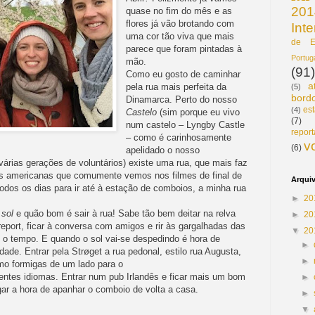
201
quase no fim do mês e as
flores já vão brotando com
Int
uma cor tão viva que mais
de E
parece que foram pintadas à
Portu
mão.
(91)
Como eu gosto de caminhar
a
pela rua mais perfeita da
(5)
bord
Dinamarca. Perto do nosso
est
(4)
Castelo
(sim porque eu vivo
(7)
num castelo – Lyngby Castle
repor
– como é carinhosamente
v
(6)
apelidado o nosso
várias gerações de voluntários) existe uma rua, que mais faz
as americanas que comumente vemos nos filmes de final de
Arqui
todos os dias para ir até à estação de comboios, a minha rua
►
20
 sol
e quão bom é sair à rua! Sabe tão bem deitar na relva
►
20
eport, ficar à conversa com amigos e rir às gargalhadas das
▼
20
o tempo. E quando o sol vai-se despedindo é hora de
►
dade. Entrar pela Strøget a rua pedonal, estilo rua Augusta,
►
omo formigas de um lado para o
rentes idiomas. Entrar num pub Irlandês e ficar mais um bom
►
ar a hora de apanhar o comboio de volta a casa.
►
▼