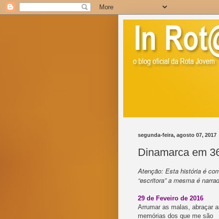
segunda-feira, agosto 07, 2017
Dinamarca em 36
Atenção: Esta história é com
“escritora” a mesma é narrad
29 de Feveiro de 2016
Arrumar as malas, abraçar a
memórias dos que me são